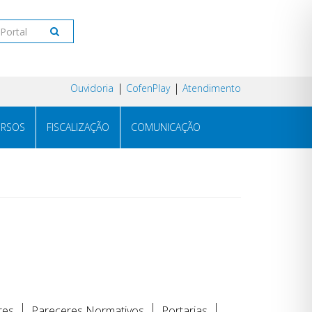
Ouvidoria
CofenPlay
Atendimento
RSOS
FISCALIZAÇÃO
COMUNICAÇÃO
res
Pareceres Normativos
Portarias