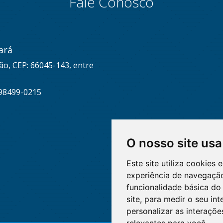
Fale Conosco
ará
ão, CEP: 66045-143, entre
 98499-0215
O nosso site usa
Este site utiliza cookies
experiência de navegação
funcionalidade básica do 
site
,
para medir o seu int
personalizar as interaçõ