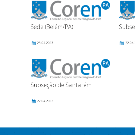
Sede (Belém/PA)
Subse
23.04.2013
22.04.
Subseção de Santarém
22.04.2013