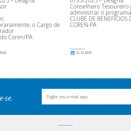
025 – Designa
0735/2025 – Designa
sor
Conselheiro Tesoureiro
administrar o program
r,
CLUBE DE BENEFÍCIOS 
rariamente, o Cargo de
COREN-PA
rador
 do Coren/PA
2025
22.12.2025
e-se.