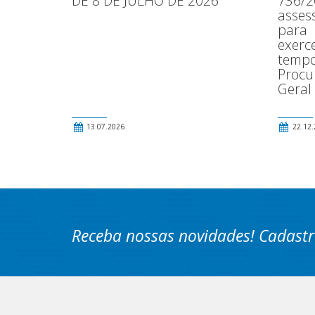
DE 8 DE JULHO DE 2026
736/2
asses
para
exerce
tempo
Procu
Geral
13.07.2026
22.12.
Receba nossas novidades! Cadastr