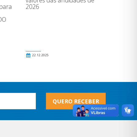
valores das anuidades de
 para
2026
a
DO
22.12.2025
QUERO RECEBER