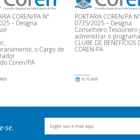
RIA COREN/PA Nº
PORTARIA COREN/PA N
025 – Designa
0735/2025 – Designa
sor
Conselheiro Tesoureiro
administrar o program
r,
CLUBE DE BENEFÍCIOS 
rariamente, o Cargo de
COREN-PA
rador
 do Coren/PA
2025
22.12.2025
e-se.