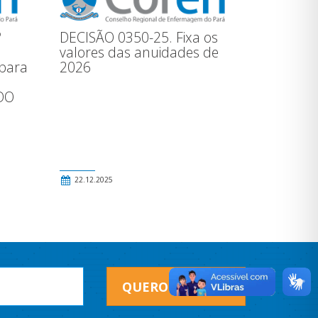
º
DECISÃO 0350-25. Fixa os
valores das anuidades de
 para
2026
a
DO
22.12.2025
QUERO RECEBER