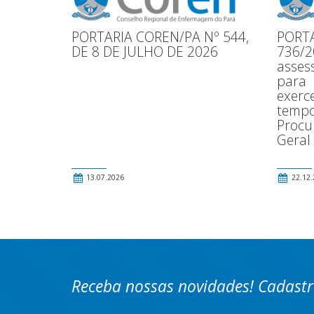
PORTARIA COREN/PA Nº 544,
PORTA
DE 8 DE JULHO DE 2026
736/2
asses
para
exerce
tempo
Procu
Geral
13.07.2026
22.12.
Receba nossas novidades! Cadastr