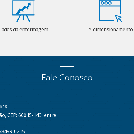
Dados da enfermagem
e-dimensionamento
Fale Conosco
ará
ão, CEP: 66045-143, entre
 98499-0215