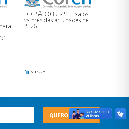
º
DECISÃO 0350-25. Fixa os
valores das anuidades de
 para
2026
a
DO
22.12.2025
QUERO RECEBER