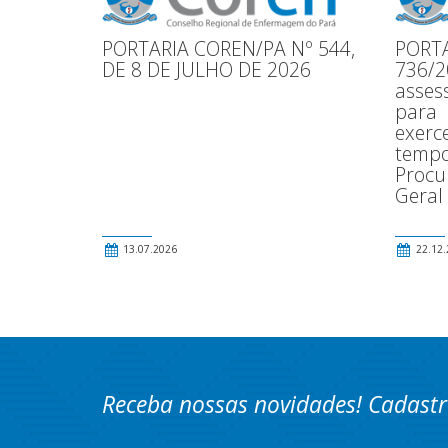
PORTARIA COREN/PA Nº 544,
PORTA
DE 8 DE JULHO DE 2026
736/2
asses
para
exerce
tempo
Procu
Geral
13.07.2026
22.12.
Receba nossas novidades! Cadastr