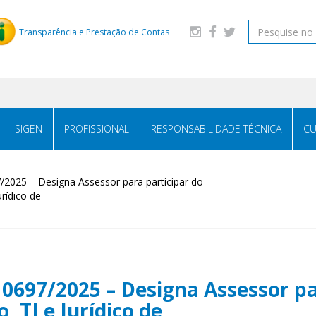
Transparência e Prestação de Contas
SIGEN
PROFISSIONAL
RESPONSABILIDADE TÉCNICA
CU
025 – Designa Assessor para participar do
rídico de
97/2025 – Designa Assessor par
 TI e Jurídico de