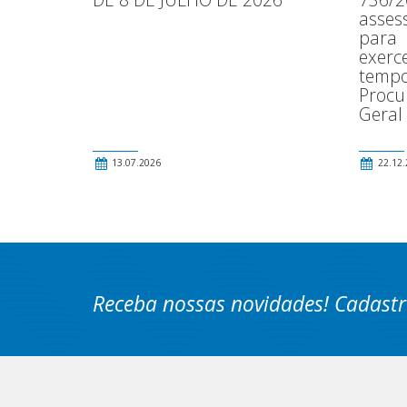
asses
para
exerce
tempo
Procu
Geral
13.07.2026
22.12.
Receba nossas novidades! Cadastr