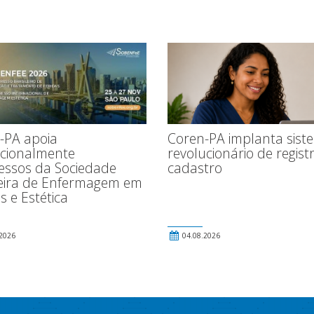
-PA apoia
Coren-PA implanta sist
ucionalmente
revolucionário de regist
essos da Sociedade
cadastro
leira de Enfermagem em
s e Estética
2026
04.08.2026