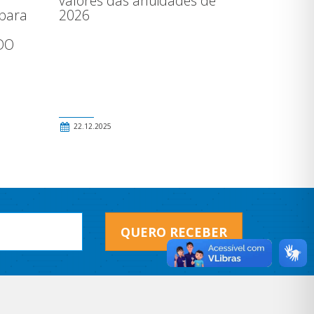
valores das anuidades de
 para
2026
a
DO
22.12.2025
QUERO RECEBER