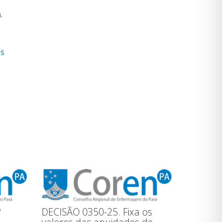
.
es
º
DECISÃO 0350-25. Fixa os