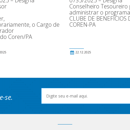
025 – Designa
0735/2025 – Designa
sor
Conselheiro Tesoureiro
administrar o program
r,
CLUBE DE BENEFÍCIOS 
rariamente, o Cargo de
COREN-PA
rador
 do Coren/PA
2025
22.12.2025
e-se.