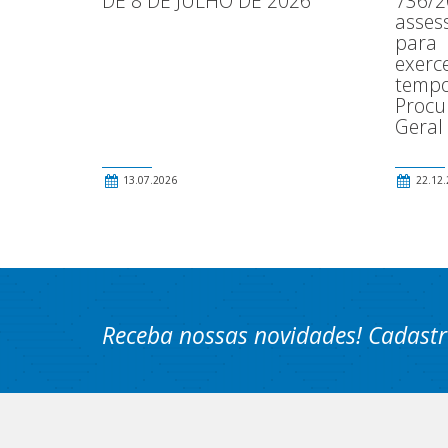
DE 8 DE JULHO DE 2026
736/2
asses
para
exerce
tempo
Procu
Geral
13.07.2026
22.12.
Receba nossas novidades! Cadastr